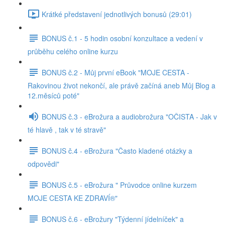
Krátké představení jednotlivých bonusů (29:01)
BONUS č.1 - 5 hodin osobní konzultace a vedení v
průběhu celého online kurzu
BONUS č.2 - Můj první eBook "MOJE CESTA -
Rakovinou život nekončí, ale právě začíná aneb Můj Blog a
12.měsíců poté"
BONUS č.3 - eBrožura a audiobrožura "OČISTA - Jak v
té hlavě , tak v té stravě"
BONUS č.4 - eBrožura "Často kladené otázky a
odpovědi"
BONUS č.5 - eBrožura " Průvodce online kurzem
MOJE CESTA KE ZDRAVÍ®"
BONUS č.6 - eBrožury "Týdenní jídelníček" a