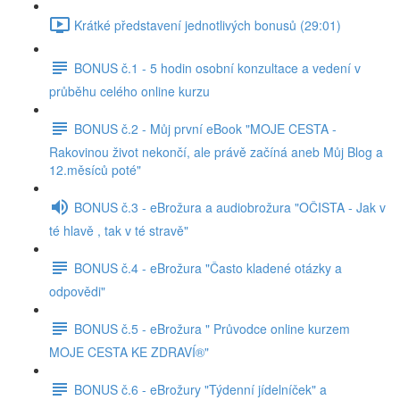
Krátké představení jednotlivých bonusů (29:01)
BONUS č.1 - 5 hodin osobní konzultace a vedení v
průběhu celého online kurzu
BONUS č.2 - Můj první eBook "MOJE CESTA -
Rakovinou život nekončí, ale právě začíná aneb Můj Blog a
12.měsíců poté"
BONUS č.3 - eBrožura a audiobrožura "OČISTA - Jak v
té hlavě , tak v té stravě"
BONUS č.4 - eBrožura "Často kladené otázky a
odpovědi"
BONUS č.5 - eBrožura " Průvodce online kurzem
MOJE CESTA KE ZDRAVÍ®"
BONUS č.6 - eBrožury "Týdenní jídelníček" a