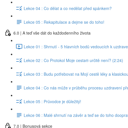
Lekce 04 : Co dělat a co nedělat před spánkem?
Lekce 05 : Rekapitulace a dejme se do toho!
6.0 | A teď vše dát do každodenního života
Lekce 01 : Shrnutí - 5 hlavních bodů vedoucích k uzdrave
Lekce 02 : Co Protokol Moje cesta® určitě není? (2:24)
Lekce 03 : Budu potřebovat na Mojí cestě léky a klasicko
Lekce 04 : Co nás může v průběhu procesu uzdravení př
Lekce 05 : Průvodce je důležitý!
Lekce 06 : Malé shrnutí na závěr a teď se do toho doopra
7.0 | Bonusová sekce