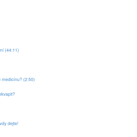
ní (44:11)
u medicínu? (2:50)
ekvapit?
vdy dejte!