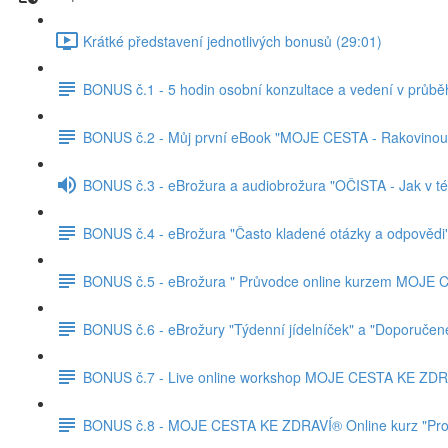
Krátké představení jednotlivých bonusů (29:01)
BONUS č.1 - 5 hodin osobní konzultace a vedení v průbě
BONUS č.2 - Můj první eBook "MOJE CESTA - Rakovinou ž
BONUS č.3 - eBrožura a audiobrožura "OČISTA - Jak v té h
BONUS č.4 - eBrožura "Často kladené otázky a odpovědi
BONUS č.5 - eBrožura " Průvodce online kurzem MOJE
BONUS č.6 - eBrožury "Týdenní jídelníček" a "Doporučené
BONUS č.7 - Live online workshop MOJE CESTA KE ZD
BONUS č.8 - MOJE CESTA KE ZDRAVÍ® Online kurz "Pr