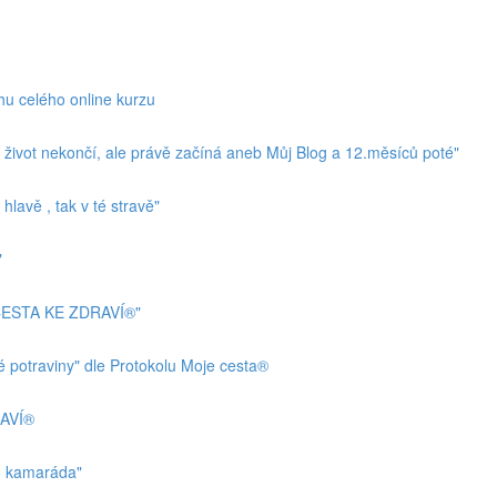
hu celého online kurzu
ivot nekončí, ale právě začíná aneb Můj Blog a 12.měsíců poté"
lavě , tak v té stravě"
"
 CESTA KE ZDRAVÍ®"
 potraviny" dle Protokolu Moje cesta®
RAVÍ®
o kamaráda"