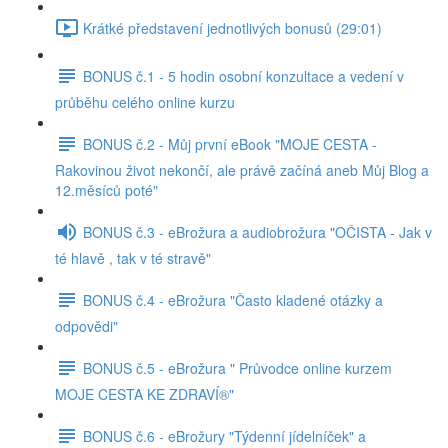
Krátké představení jednotlivých bonusů (29:01)
BONUS č.1 - 5 hodin osobní konzultace a vedení v
průběhu celého online kurzu
BONUS č.2 - Můj první eBook "MOJE CESTA -
Rakovinou život nekončí, ale právě začíná aneb Můj Blog a
12.měsíců poté"
BONUS č.3 - eBrožura a audiobrožura "OČISTA - Jak v
té hlavě , tak v té stravě"
BONUS č.4 - eBrožura "Často kladené otázky a
odpovědi"
BONUS č.5 - eBrožura " Průvodce online kurzem
MOJE CESTA KE ZDRAVÍ®"
BONUS č.6 - eBrožury "Týdenní jídelníček" a