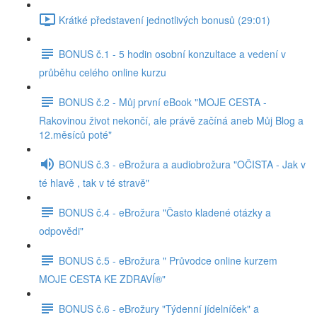
Krátké představení jednotlivých bonusů (29:01)
BONUS č.1 - 5 hodin osobní konzultace a vedení v
průběhu celého online kurzu
BONUS č.2 - Můj první eBook "MOJE CESTA -
Rakovinou život nekončí, ale právě začíná aneb Můj Blog a
12.měsíců poté"
BONUS č.3 - eBrožura a audiobrožura "OČISTA - Jak v
té hlavě , tak v té stravě"
BONUS č.4 - eBrožura "Často kladené otázky a
odpovědi"
BONUS č.5 - eBrožura " Průvodce online kurzem
MOJE CESTA KE ZDRAVÍ®"
BONUS č.6 - eBrožury "Týdenní jídelníček" a