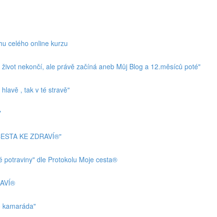
hu celého online kurzu
ivot nekončí, ale právě začíná aneb Můj Blog a 12.měsíců poté"
lavě , tak v té stravě"
"
 CESTA KE ZDRAVÍ®"
 potraviny" dle Protokolu Moje cesta®
RAVÍ®
o kamaráda"