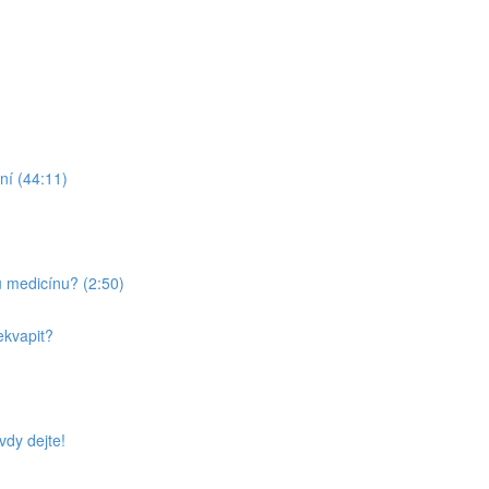
ní (44:11)
u medicínu? (2:50)
ekvapit?
vdy dejte!