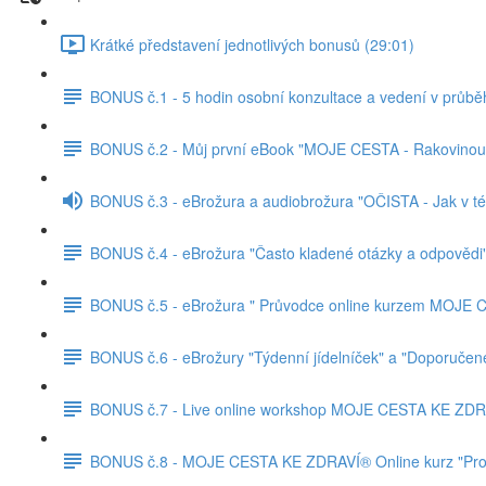
Krátké představení jednotlivých bonusů (29:01)
BONUS č.1 - 5 hodin osobní konzultace a vedení v průbě
BONUS č.2 - Můj první eBook "MOJE CESTA - Rakovinou ž
BONUS č.3 - eBrožura a audiobrožura "OČISTA - Jak v té h
BONUS č.4 - eBrožura "Často kladené otázky a odpovědi
BONUS č.5 - eBrožura " Průvodce online kurzem MOJE
BONUS č.6 - eBrožury "Týdenní jídelníček" a "Doporučené
BONUS č.7 - Live online workshop MOJE CESTA KE ZD
BONUS č.8 - MOJE CESTA KE ZDRAVÍ® Online kurz "Pr