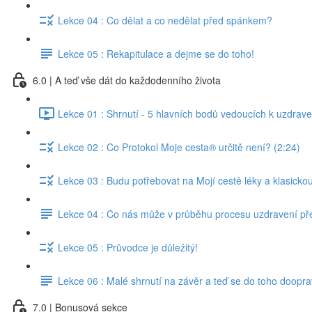
Lekce 04 : Co dělat a co nedělat před spánkem?
Lekce 05 : Rekapitulace a dejme se do toho!
6.0 | A teď vše dát do každodenního života
Lekce 01 : Shrnutí - 5 hlavních bodů vedoucích k uzdrave
Lekce 02 : Co Protokol Moje cesta® určitě není? (2:24)
Lekce 03 : Budu potřebovat na Mojí cestě léky a klasicko
Lekce 04 : Co nás může v průběhu procesu uzdravení př
Lekce 05 : Průvodce je důležitý!
Lekce 06 : Malé shrnutí na závěr a teď se do toho doopra
7.0 | Bonusová sekce